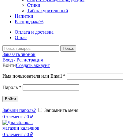
Стики
Табак курительный
Напитки
Распродажа
%
Оплата и доставка
О нас
Поиск
Заказать звонок
Вход / Регистрация
Войти
Создать аккаунт
Имя пользователя или Email
*
Пароль
*
Войти
Забыли пароль?
Запомнить меня
0
элемент
/
0
₽
0
элемент
/
0
₽