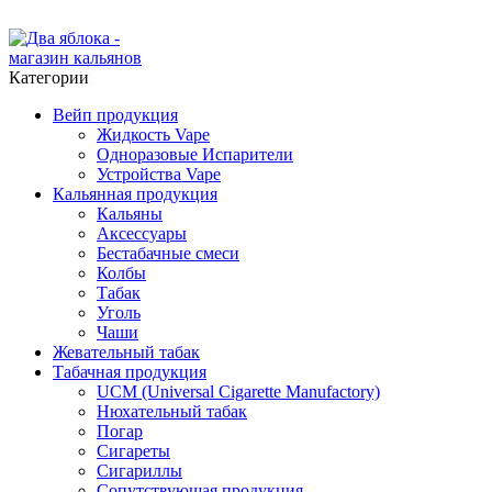
ADD ANYTHING HERE OR JUST REMOVE IT…
Категории
Вейп продукция
Жидкость Vape
Одноразовые Испарители
Устройства Vape
Кальянная продукция
Кальяны
Аксессуары
Бестабачные смеси
Колбы
Табак
Уголь
Чаши
Жевательный табак
Табачная продукция
UCM (Universal Cigarette Manufactory)
Нюхательный табак
Погар
Сигареты
Сигариллы
Сопутствующая продукция