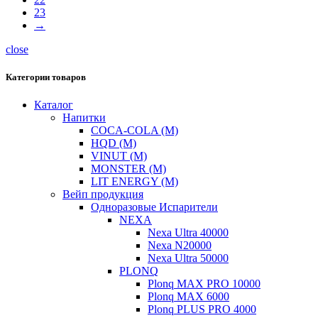
23
→
close
Категории товаров
Каталог
Напитки
COCA-COLA (M)
HQD (M)
VINUT (М)
MONSTER (М)
LIT ENERGY (М)
Вейп продукция
Одноразовые Испарители
NEXA
Nexa Ultra 40000
Nexa N20000
Nexa Ultra 50000
PLONQ
Plonq MAX PRO 10000
Plonq MAX 6000
Plonq PLUS PRO 4000