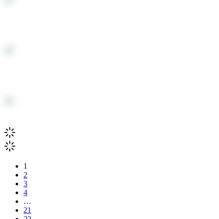
Бумага для самокруток SMOKING REG ORGA
Бумага для самокруток SMOKING REG RED*6
1
2
3
4
…
21
22