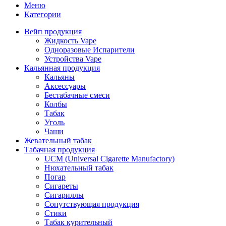
Меню
Категории
Вейп продукция
Жидкость Vape
Одноразовые Испарители
Устройства Vape
Кальянная продукция
Кальяны
Аксессуары
Бестабачные смеси
Колбы
Табак
Уголь
Чаши
Жевательный табак
Табачная продукция
UCM (Universal Cigarette Manufactory)
Нюхательный табак
Погар
Сигареты
Сигариллы
Сопутствующая продукция
Стики
Табак курительный