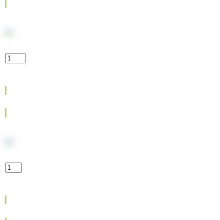
Стики KENT Стикс Тобакко
245
₽
Max:
13
Min:
1
Step:
1
В корзину
Стики KENT Стикс Тропик Клик
245
₽
Max:
9
Min:
1
Step:
1
В корзину