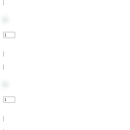
Стики KENT Стикс Кола Черри
245
₽
Max:
30
Min:
1
Step:
1
В корзину
Стики KENT Стикс Руби Буст
245
₽
Max:
25
Min:
1
Step:
1
В корзину