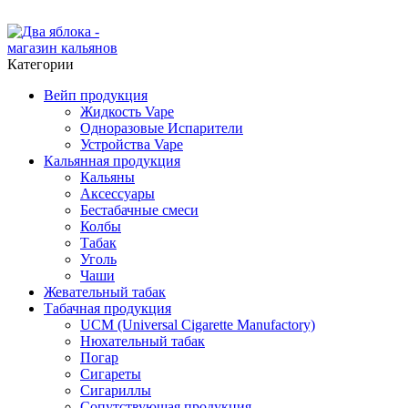
ADD ANYTHING HERE OR JUST REMOVE IT…
Категории
Вейп продукция
Жидкость Vape
Одноразовые Испарители
Устройства Vape
Кальянная продукция
Кальяны
Аксессуары
Бестабачные смеси
Колбы
Табак
Уголь
Чаши
Жевательный табак
Табачная продукция
UCM (Universal Cigarette Manufactory)
Нюхательный табак
Погар
Сигареты
Сигариллы
Сопутствующая продукция