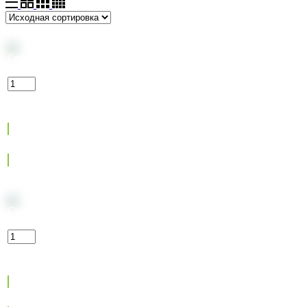
Стики KENT Стикс Берри Арома
245
₽
Max:
20
Min:
1
Step:
1
В корзину
Стики KENT Стикс Берри Клик
245
₽
Max:
18
Min:
1
Step:
1
В корзину