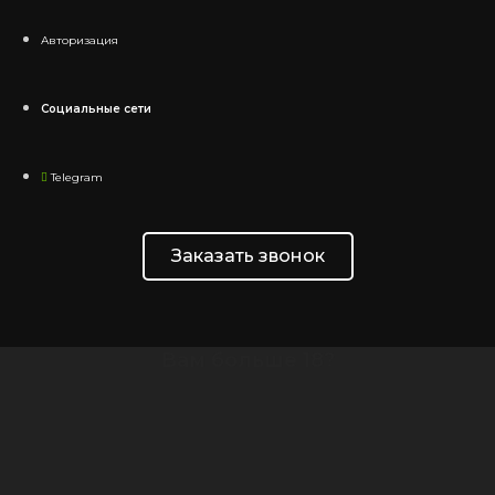
Авторизация
Социальные сети
Telegram
Заказать звонок
Вам больше 18?
Для просмотра страницы вам должно быть 18 лет или
больше.
Пожалуйста, подтвердите свой возраст, чтобы
войти.