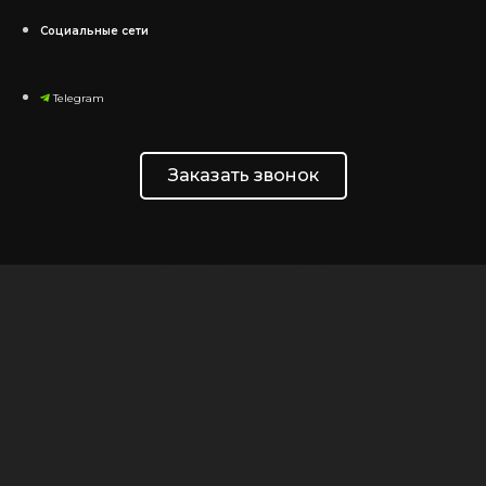
Социальные сети
Telegram
Заказать звонок
Вам больше 18?
Для просмотра страницы вам должно быть 18 лет или
больше.
Пожалуйста, подтвердите свой возраст, чтобы
войти.
Доступ запрещен
Ваш доступ ограничен из-за вашего возраста.