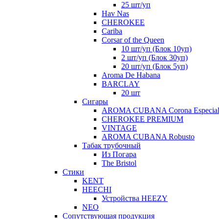
25 шт/уп
Hav Nas
CHEROKEE
Cariba
Corsar of the Queen
10 шт/уп (Блок 10уп)
2 шт/уп (Блок 30уп)
20 шт/уп (Блок 5уп)
Aroma De Habana
BARCLAY
20 шт
Сигары
AROMA CUBANA Corona Especia
CHEROKEE PREMIUM
VINTAGE
AROMA CUBANA Robusto
Табак трубочный
Из Погара
The Bristol
Стики
KENT
HEECHI
Устройства HEEZY
NEO
Сопутствующая продукция