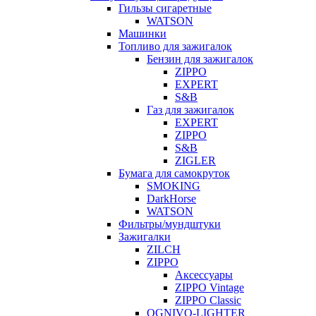
Гильзы сигаретные
WATSON
Машинки
Топливо для зажигалок
Бензин для зажигалок
ZIPPO
EXPERT
S&B
Газ для зажигалок
EXPERT
ZIPPO
S&B
ZIGLER
Бумага для самокруток
SMOKING
DarkHorse
WATSON
Фильтры/мундштуки
Зажигалки
ZILCH
ZIPPO
Аксессуары
ZIPPO Vintage
ZIPPO Classic
OGNIVO-LIGHTER