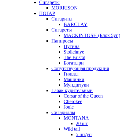
Сигареты
MORRISON
ПОГАР
Сигариты
BARCLAY
Сигареты
MACKINTOSH (Блок 5уп)
Папиросы
Путина
Stolichnye
The Bristol
Богатыри
Сопутствующая продукция
Гильзы
Машинки
Мундштуки
Табак курительный
Corsar of the Queen
Cherokee
Joule
Сигариллы
MONTANA
20 шт
Wild tail
5 шт/уп