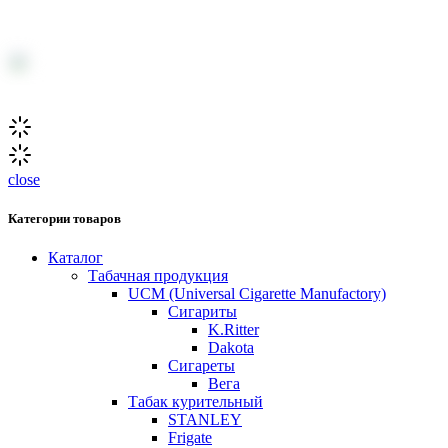
S-5 [МИШКА] V2 — Морозная смородина, 30 
close
Категории товаров
Каталог
Табачная продукция
UCM (Universal Cigarette Manufactory)
Сигариты
K.Ritter
Dakota
Сигареты
Вега
Табак курительный
STANLEY
Frigate