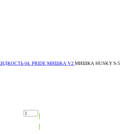
ЖИДКОСТЬ
04. PRIDE
МИШКА V2
МИШКА HUSKY S-5
Max:
2
30 мл
В корзину
400
₽
Min:
1
Step:
1