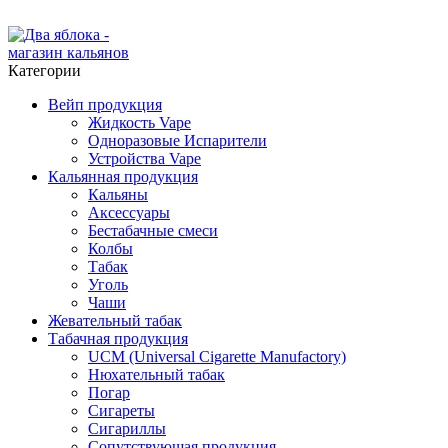
ADD ANYTHING HERE OR JUST REMOVE IT…
Категории
Вейп продукция
Жидкость Vape
Одноразовые Испарители
Устройства Vape
Кальянная продукция
Кальяны
Аксессуары
Бестабачные смеси
Колбы
Табак
Уголь
Чаши
Жевательный табак
Табачная продукция
UCM (Universal Cigarette Manufactory)
Нюхательный табак
Погар
Сигареты
Сигариллы
Сопутствующая продукция