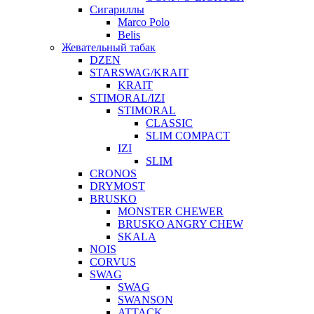
Сигариллы
Marco Polo
Belis
Жевательный табак
DZEN
STARSWAG/KRAIT
KRAIT
STIMORAL/IZI
STIMORAL
CLASSIC
SLIM COMPACT
IZI
SLIM
CRONOS
DRYMOST
BRUSKO
MONSTER CHEWER
BRUSKO ANGRY CHEW
SKALA
NOIS
CORVUS
SWAG
SWAG
SWANSON
ATTACK