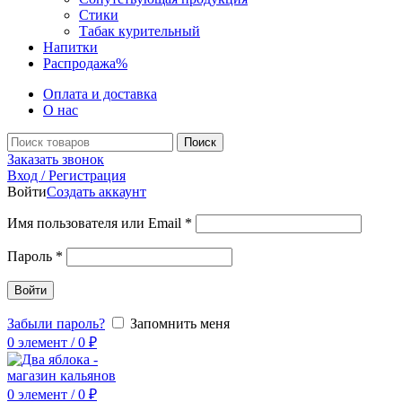
Стики
Табак курительный
Напитки
Распродажа
%
Оплата и доставка
О нас
Поиск
Заказать звонок
Вход / Регистрация
Войти
Создать аккаунт
Имя пользователя или Email
*
Пароль
*
Войти
Забыли пароль?
Запомнить меня
0
элемент
/
0
₽
0
элемент
/
0
₽