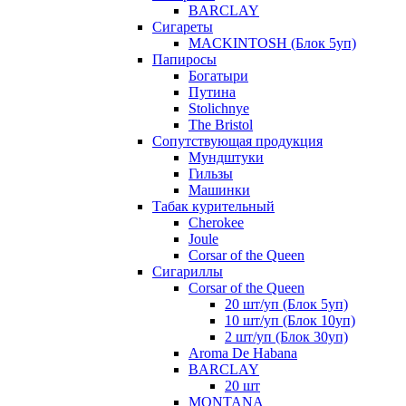
BARCLAY
Сигареты
MACKINTOSH (Блок 5уп)
Папиросы
Богатыри
Путина
Stolichnye
The Bristol
Сопутствующая продукция
Мундштуки
Гильзы
Машинки
Табак курительный
Cherokee
Joule
Corsar of the Queen
Сигариллы
Corsar of the Queen
20 шт/уп (Блок 5уп)
10 шт/уп (Блок 10уп)
2 шт/уп (Блок 30уп)
Aroma De Habana
BARCLAY
20 шт
MONTANA