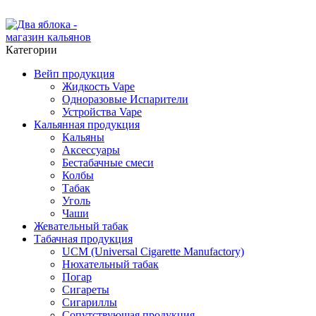
ADD ANYTHING HERE OR JUST REMOVE IT…
Категории
Вейп продукция
Жидкость Vape
Одноразовые Испарители
Устройства Vape
Кальянная продукция
Кальяны
Аксессуары
Бестабачные смеси
Колбы
Табак
Уголь
Чаши
Жевательный табак
Табачная продукция
UCM (Universal Cigarette Manufactory)
Нюхательный табак
Погар
Сигареты
Сигариллы
Сопутствующая продукция