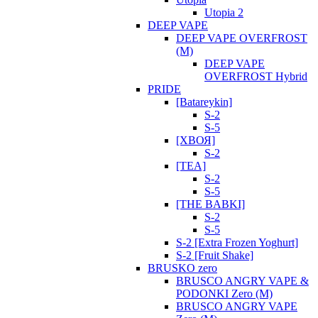
Utopia 2
DEEP VAPE
DEEP VAPE OVERFROST
(М)
DEEP VAPE
OVERFROST Hybrid
PRIDE
[Batareykin]
S-2
S-5
[ХВОЯ]
S-2
[TEA]
S-2
S-5
[THE BABKI]
S-2
S-5
S-2 [Extra Frozen Yoghurt]
S-2 [Fruit Shake]
BRUSKO zero
BRUSCO ANGRY VAPE &
PODONKI Zero (М)
BRUSCO ANGRY VAPE