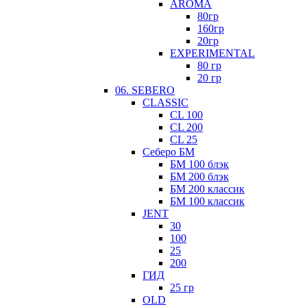
AROMA
80гр
160гр
20гр
EXPERIMENTAL
80 гр
20 гр
06. SEBERO
CLASSIC
CL 100
CL 200
CL 25
Себеро БМ
БМ 100 блэк
БМ 200 блэк
БМ 200 классик
БМ 100 классик
JENT
30
100
25
200
ГИД
25 гр
ОLD