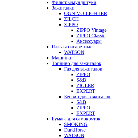
Фильтры/мундштуки
Зажигалки
OGNIVO-LIGHTER
ZILCH
ZIPPO
ZIPPO Vintage
ZIPPO Classic
Аксессуары
Гильзы сигаретные
WATSON
Машинки
Топливо для зажигалок
Газ для зажигалок
ZIPPO
S&B
ZIGLER
EXPERT
Бензин для зажигалок
S&B
ZIPPO
EXPERT
Бумага для самокруток
SMOKING
DarkHorse
WATSON