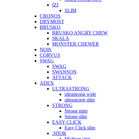
IZI
SLIM
CRONOS
DRYMOST
BRUSKO
BRUSKO ANGRY CHEW
SKALA
MONSTER CHEWER
NOIS
CORVUS
SWAG
SWAG
SWANSON
ATTACK
ADEX
ULTRASTRONG
ultrastrong wide
ultrastrong slim
STRONG
Strong mini
Strong slim
EASY CLICK
Easy Click slim
ЭПОК
Medium slim