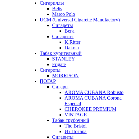
Сигариллы
Belis
Marco Polo
UCM (Universal Cigarette Manufactory)
Сигареты
Вега
Сигариты
K.Ritter
Dakota
Табак курительный
STANLEY
Frigate
Сигареты
MORRISON
ПОГАР
Сигары
AROMA CUBANA Robusto
AROMA CUBANA Corona
Especial
CHEROKEE PREMIUM
VINTAGE
Табак трубочный
The Bristol
Из Погара
Сигариты