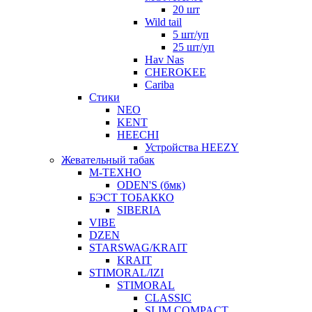
20 шт
Wild tail
5 шт/уп
25 шт/уп
Hav Nas
CHEROKEE
Cariba
Стики
NEO
KENT
HEECHI
Устройства HEEZY
Жевательный табак
М-ТЕХНО
ODEN'S (бмк)
БЭСТ ТОБАККО
SIBERIA
VIBE
DZEN
STARSWAG/KRAIT
KRAIT
STIMORAL/IZI
STIMORAL
CLASSIC
SLIM COMPACT