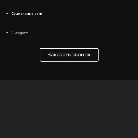
Социальные сети
Telegram
Заказать звонок
Вам больше 18?
Для просмотра страницы вам должно быть 18 лет или
больше.
Пожалуйста, подтвердите свой возраст, чтобы
войти.
Доступ запрещен
Ваш доступ ограничен из-за вашего возраста.