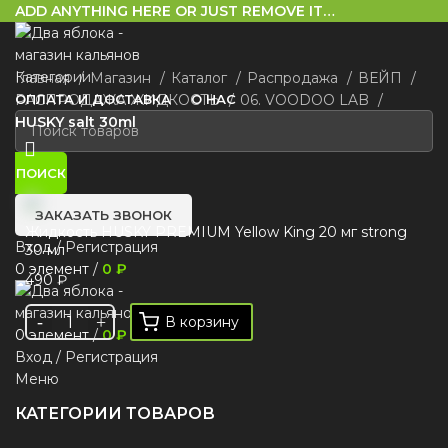
ADD ANYTHING HERE OR JUST REMOVE IT…
Категории
Главная
Магазин
Каталог
Распродажа
ВЕЙП
ОПЛАТА И ДОСТАВКА
РАСПРОДАЖА ЖИДКОСТЬ
О НАС
06. VOODOO LAB
HUSKY salt 30ml
ПОИСК
ЗАКАЗАТЬ ЗВОНОК
Жидкость HUSKY PREMIUM Yellow King 20 мг strong
Вход / Регистрация
30 мл
0
элемент
/
0
₽
490
₽
В корзину
0
элемент
/
0
₽
Вход / Регистрация
Меню
КАТЕГОРИИ ТОВАРОВ