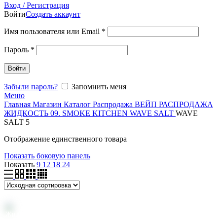
Вход / Регистрация
Войти
Создать аккаунт
Имя пользователя или Email
*
Пароль
*
Войти
Забыли пароль?
Запомнить меня
Меню
Главная
Магазин
Каталог
Распродажа
ВЕЙП
РАСПРОДАЖА
ЖИДКОСТЬ
09. SMOKE KITCHEN
WAVE SALT
WAVE
SALT 5
Отображение единственного товара
Показать боковую панель
Показать
9
12
18
24
Жидкость «Смок Китчен Вэйв Салт» Энерджи (30 мл, 50 мг)