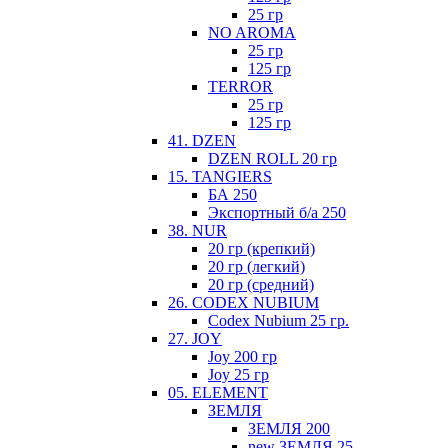
25 гр
NO AROMA
25 гр
125 гр
TERROR
25 гр
125 гр
41. DZEN
DZEN ROLL 20 гр
15. TANGIERS
БА 250
Экспортный б/а 250
38. NUR
20 гр (крепкий)
20 гр (легкий)
20 гр (средний)
26. CODEX NUBIUM
Codex Nubium 25 гр.
27. JOY
Joy 200 гр
Joy 25 гр
05. ELEMENT
ЗЕМЛЯ
ЗЕМЛЯ 200
new ЗЕМЛЯ 25