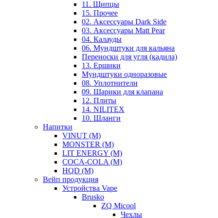
11. Щипцы
15. Прочее
02. Аксессуары Dark Side
03. Аксессуары Matt Pear
04. Калауды
06. Мундштуки для кальяна
Переноски для угля (кадила)
13. Ершики
Мундштуки одноразовые
08. Уплотнители
09. Шарики для клапана
12. Плиты
14. NILITEX
10. Шланги
Напитки
VINUT (М)
MONSTER (М)
LIT ENERGY (М)
COCA-COLA (M)
HQD (M)
Вейп продукция
Устройства Vape
Brusko
ZQ Micool
Чехлы