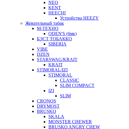
NEO
KENT
HEECHI
Устройства HEEZY
Жевательный табак
М-ТЕХНО
ODEN'S (бмк)
БЭСТ ТОБАККО
SIBERIA
VIBE
DZEN
STARSWAG/KRAIT
KRAIT
STIMORAL/IZI
STIMORAL
CLASSIC
SLIM COMPACT
IZI
SLIM
CRONOS
DRYMOST
BRUSKO
SKALA
MONSTER CHEWER
BRUSKO ANGRY CHEW