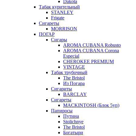
Dakota
Табак курительный
STANLEY
Frigate
Сигареты
MORRISON
ПОГАР
Сигары
AROMA CUBANA Robusto
AROMA CUBANA Corona
Especial
CHEROKEE PREMIUM
VINTAGE
Табак трубочный
The Bristol
Из Погара
Сигариты
BARCLAY
Сигареты
MACKINTOSH (Блок 5уп)
Папиросы
Путина
Stolichnye
The Bristol
Богатыри