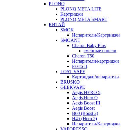
PLONQ
PLONQ META LITE
Картриджи
PLONQ META SMART
КИТАЙ
SMOK
Испарители/Картриджи
SMOANT
Charon Baby Plus
сменные панели
Charon T50
Испарители/картриджи
Pasito II
LOST VAPE
Картриджи/испарители
BRUSKO
GEEKVAPE
Aegis HERO 5
Aegis Hero Q
Aegis Boost III
Aegis Boost
B60 (Boost 2)
H45 (Hero 2)
Испарители/Картриджи
VAPORESSO