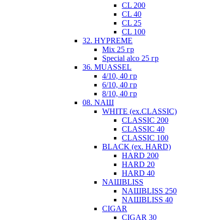
CL 200
CL 40
CL 25
CL 100
32. HYPREME
Mix 25 гр
Special alco 25 гр
36. MUASSEL
4/10, 40 гр
6/10, 40 гр
8/10, 40 гр
08. NAШ
WHITE (ex.CLASSIC)
CLASSIC 200
CLASSIC 40
CLASSIC 100
BLACK (ex. HARD)
HARD 200
HARD 20
HARD 40
NАШBLISS
NАШBLISS 250
NАШBLISS 40
CIGAR
CIGAR 30