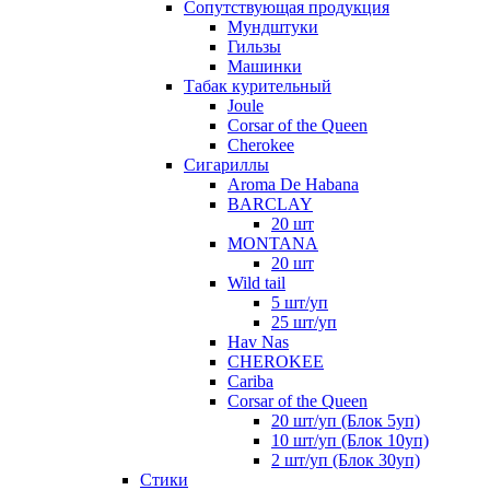
Сопутствующая продукция
Мундштуки
Гильзы
Машинки
Табак курительный
Joule
Corsar of the Queen
Cherokee
Сигариллы
Aroma De Habana
BARCLAY
20 шт
MONTANA
20 шт
Wild tail
5 шт/уп
25 шт/уп
Hav Nas
CHEROKEE
Cariba
Corsar of the Queen
20 шт/уп (Блок 5уп)
10 шт/уп (Блок 10уп)
2 шт/уп (Блок 30уп)
Стики