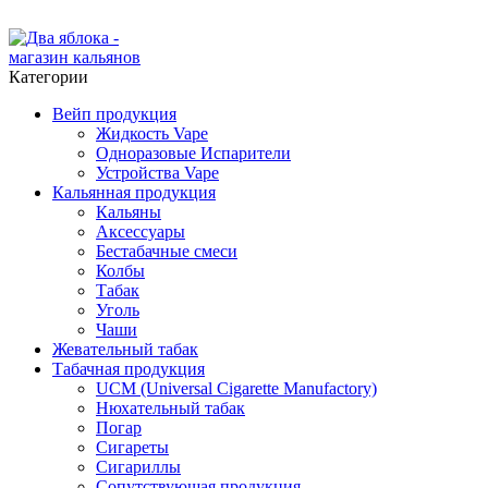
ADD ANYTHING HERE OR JUST REMOVE IT…
Категории
Вейп продукция
Жидкость Vape
Одноразовые Испарители
Устройства Vape
Кальянная продукция
Кальяны
Аксессуары
Бестабачные смеси
Колбы
Табак
Уголь
Чаши
Жевательный табак
Табачная продукция
UCM (Universal Cigarette Manufactory)
Нюхательный табак
Погар
Сигареты
Сигариллы
Сопутствующая продукция