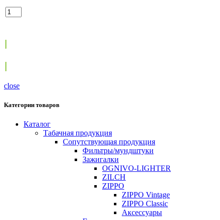
450
₽
Max:
1
Min:
1
Step:
1
В корзину
close
Категории товаров
Каталог
Табачная продукция
Сопутствующая продукция
Фильтры/мундштуки
Зажигалки
OGNIVO-LIGHTER
ZILCH
ZIPPO
ZIPPO Vintage
ZIPPO Classic
Аксессуары