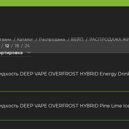
газин
Каталог
Распродажа
ВЕЙП
РАСПРОДАЖА Ж
12
18
24
дкость DEEP VAPE OVERFROST HYBRID Energy Drink 
л
дкость DEEP VAPE OVERFROST HYBRID Pine Lime Ice