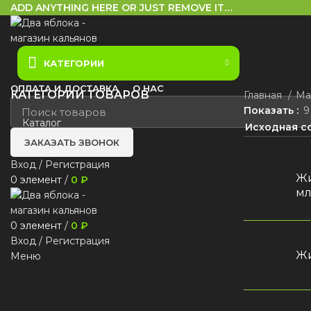
ADD ANYTHING HERE OR JUST REMOVE IT…
КАТЕГОРИИ
ОПЛАТА И ДОСТАВКА
О НАС
КАТЕГОРИИ ТОВАРОВ
Главная
Ма
Показать
9
Каталог
ЗАКАЗАТЬ ЗВОНОК
Вход / Регистрация
Жи
0
элемент
/
0
₽
м
0
элемент
/
0
₽
Вход / Регистрация
Жи
Меню