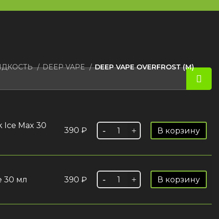
ИДКОСТЬ
DEEP VAPE
DEEP VAPE OVERFROST (М)
Ice Max 30
390
₽
В корзину
 30 мл
390
₽
В корзину