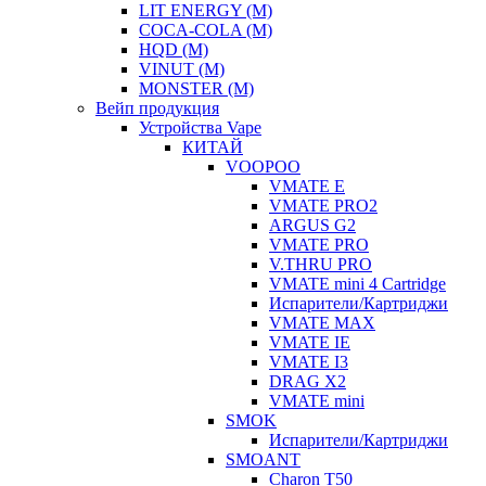
LIT ENERGY (М)
COCA-COLA (M)
HQD (M)
VINUT (М)
MONSTER (М)
Вейп продукция
Устройства Vape
КИТАЙ
VOOPOO
VMATE E
VMATE PRO2
ARGUS G2
VMATE PRO
V.THRU PRO
VMATE mini 4 Cartridge
Испарители/Картриджи
VMATE MAX
VMATE IE
VMATE I3
DRAG X2
VMATE mini
SMOK
Испарители/Картриджи
SMOANT
Charon T50