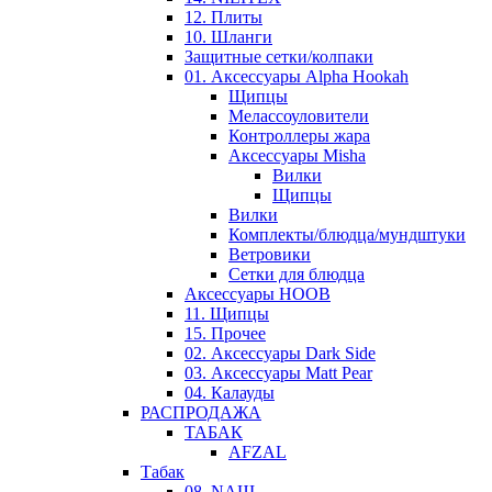
12. Плиты
10. Шланги
Защитные сетки/колпаки
01. Аксессуары Alpha Hookah
Щипцы
Мелассоуловители
Контроллеры жара
Аксессуары Misha
Вилки
Щипцы
Вилки
Комплекты/блюдца/мундштуки
Ветровики
Сетки для блюдца
Аксессуары HOOB
11. Щипцы
15. Прочее
02. Аксессуары Dark Side
03. Аксессуары Matt Pear
04. Калауды
РАСПРОДАЖА
ТАБАК
AFZAL
Табак
08. NAШ