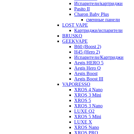
Испарители/картриджи
Pasito II
Charon Baby Plus
сменные панели
LOST VAPE
Картриджи/испарители
BRUSKO
GEEKVAPE
B60 (Boost 2)
H45 (Hero 2)
Испарители/Картриджи
Aegis HERO 5
Aegis Hero Q
Aegis Boost
Aegis Boost III
VAPORESSO
XROS 4 Nano
XROS 3 Mini
XROS 5
XROS 3 Nano
LUXE Q2
XROS 5 Mini
LUXE X
XROS Nano
XROS PRO