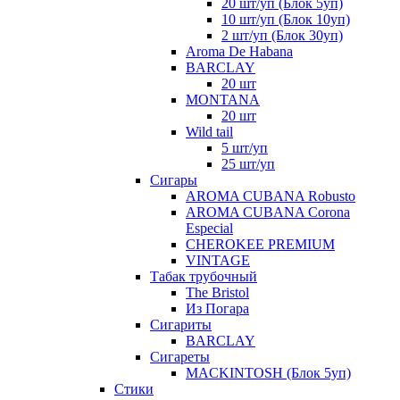
20 шт/уп (Блок 5уп)
10 шт/уп (Блок 10уп)
2 шт/уп (Блок 30уп)
Aroma De Habana
BARCLAY
20 шт
MONTANA
20 шт
Wild tail
5 шт/уп
25 шт/уп
Сигары
AROMA CUBANA Robusto
AROMA CUBANA Corona
Especial
CHEROKEE PREMIUM
VINTAGE
Табак трубочный
The Bristol
Из Погара
Сигариты
BARCLAY
Сигареты
MACKINTOSH (Блок 5уп)
Стики