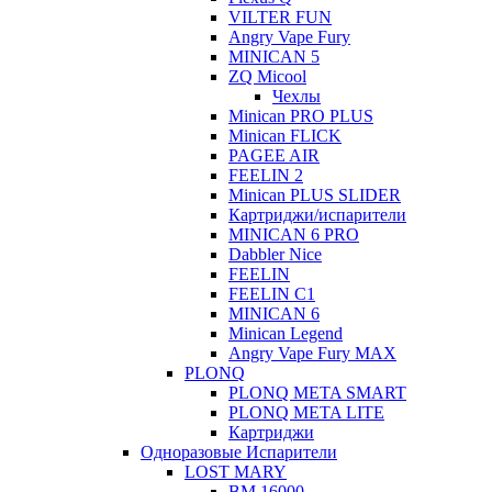
VILTER FUN
Angry Vape Fury
MINICAN 5
ZQ Micool
Чехлы
Minican PRO PLUS
Minican FLICK
PAGEE AIR
FEELIN 2
Minican PLUS SLIDER
Картриджи/испарители
MINICAN 6 PRO
Dabbler Nice
FEELIN
FEELIN C1
MINICAN 6
Minican Legend
Angry Vape Fury MAX
PLONQ
PLONQ META SMART
PLONQ META LITE
Картриджи
Одноразовые Испарители
LOST MARY
BM 16000