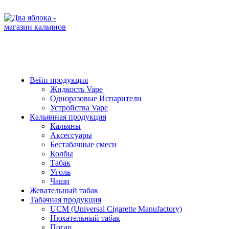
ADD ANYTHING HERE OR JUST REMOVE IT…
Категории
Вейп продукция
Жидкость Vape
Одноразовые Испарители
Устройства Vape
Кальянная продукция
Кальяны
Аксессуары
Бестабачные смеси
Колбы
Табак
Уголь
Чаши
Жевательный табак
Табачная продукция
UCM (Universal Cigarette Manufactory)
Нюхательный табак
Погар