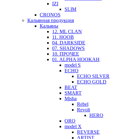
IZI
SLIM
CRONOS
Кальянная продукция
Кальяны
12. ML CLAN
11. HOOB
04. DARKSIDE
07. SHADOWS
10. ПРОЧЕЕ
01. ALPHA HOOKAH
model S
ECHO
ECHO SILVER
ECHO GOLD
BEAT
SMART
Misha
Rebel
Revolt
HERO
ORO
model X
REVERSE
ARTIST