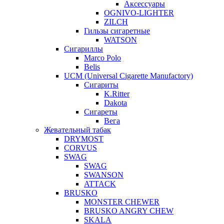
Аксессуары
OGNIVO-LIGHTER
ZILCH
Гильзы сигаретные
WATSON
Сигариллы
Marco Polo
Belis
UCM (Universal Cigarette Manufactory)
Сигариты
K.Ritter
Dakota
Сигареты
Вега
Жевательный табак
DRYMOST
CORVUS
SWAG
SWAG
SWANSON
ATTACK
BRUSKO
MONSTER CHEWER
BRUSKO ANGRY CHEW
SKALA