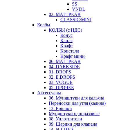
SS
VNDL
02. MATTPEAR
CLASSIC/MINI
Колбы
КОЛБЫ (с НДС)
Конус
Капля
Крафт
Кристалл
Крафт мини
06. MATTPEAR
04. DARKSIDE
01. DROPS
02. E.DROPS
03. VOGUE
05. ПРОЧЕЕ
Аксессуары
06. Мундштуки для кальяна
Переноски для угля (кадила)
13. Ершики
Мундштуки одноразовые
08. Уплотнители
09. Шарики для клапана
14. NILITEX