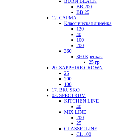
BURN BLACK
BB 200
BB 25
12. САРМА
Классическая линейка
120
40
100
200
360
360 Крепкая
25 гр
20. SAPPHIRE CROWN
25
200
100
17. BRUSKO
03. SPECTRUM
KITCHEN LINE
40
MIX LINE
200
25
CLASSIC LINE
CL 100