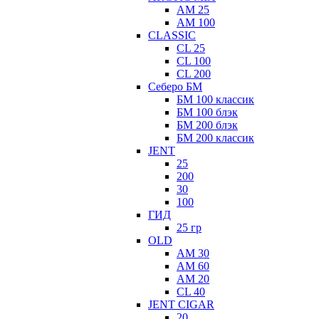
AM 25
АМ 100
CLASSIC
CL 25
CL 100
CL 200
Себеро БМ
БМ 100 классик
БМ 100 блэк
БМ 200 блэк
БМ 200 классик
JENT
25
200
30
100
ГИД
25 гр
ОLD
AM 30
AM 60
AM 20
CL 40
JENT CIGAR
20