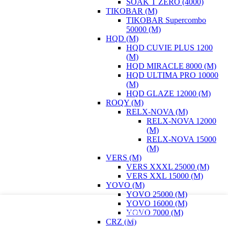
SOAK T ZERO (4000)
TIKOBAR (М)
TIKOBAR Supercombo
50000 (М)
HQD (М)
HQD CUVIE PLUS 1200
(M)
HQD MIRACLE 8000 (M)
HQD ULTIMA PRO 10000
(M)
HQD GLAZE 12000 (М)
ROQY (М)
RELX-NOVA (М)
RELX-NOVA 12000
(М)
RELX-NOVA 15000
(М)
VERS (M)
VERS XXXL 25000 (M)
VERS XXL 15000 (М)
YOVO (М)
YOVO 25000 (M)
YOVO 16000 (М)
Фильтры
Мой аккаунт
0
элемент
YOVO 7000 (М)
Заказ
Каталог
CRZ (М)