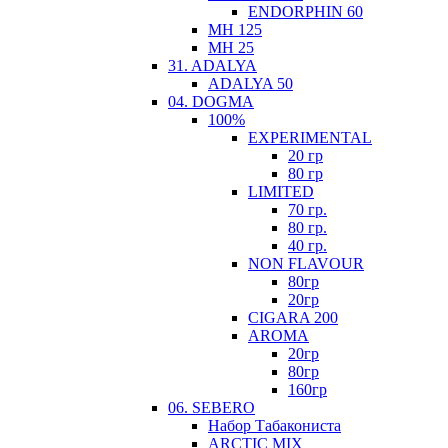
ENDORPHIN 60
MH 125
MH 25
31. ADALYA
ADALYA 50
04. DOGMA
100%
EXPERIMENTAL
20 гр
80 гр
LIMITED
70 гр.
80 гр.
40 гр.
NON FLAVOUR
80гр
20гр
CIGARA 200
AROMA
20гр
80гр
160гр
06. SEBERO
Набор Табакониста
ARCTIC MIX