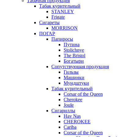
Табачная продукция
Табак курительный
STANLEY
Frigate
Сигареты
MORRISON
ПОГАР
Папиросы
Путина
Stolichnye
The Bristol
Богатыри
Сопутствующая продукция
Гильзы
Машинки
Мундштуки
Табак курительный
Corsar of the Queen
Cherokee
Joule
Сигариллы
Hav Nas
CHEROKEE
Cariba
Corsar of the Queen