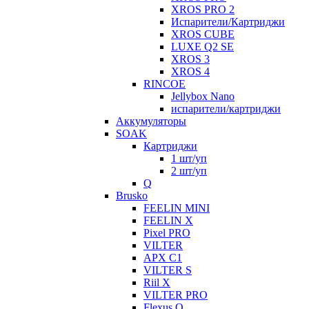
XROS PRO 2
Испарители/Картриджи
XROS CUBE
LUXE Q2 SE
XROS 3
XROS 4
RINCOE
Jellybox Nano
испарители/картриджи
Аккумуляторы
SOAK
Картриджи
1 шт/уп
2 шт/уп
Q
Brusko
FEELIN MINI
FEELIN X
Pixel PRO
VILTER
APX C1
VILTER S
Riil X
VILTER PRO
Flexus Q