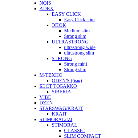
NOIS
ADEX
EASY CLICK
Easy Click slim
ЭПОК
Medium slim
Strong slim
ULTRASTRONG
ultrastrong wide
ultrastrong slim
STRONG
Strong mini
Strong slim
М-ТЕХНО
ODEN'S (бмк)
БЭСТ ТОБАККО
SIBERIA
VIBE
DZEN
STARSWAG/KRAIT
KRAIT
STIMORAL/IZI
STIMORAL
CLASSIC
SLIM COMPACT