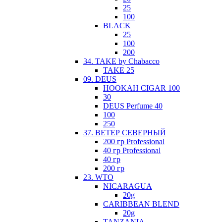
25
100
BLACK
25
100
200
34. TAKE by Chabacco
TAKE 25
09. DEUS
HOOKAH CIGAR 100
30
DEUS Perfume 40
100
250
37. ВЕТЕР СЕВЕРНЫЙ
200 гр Professional
40 гр Professional
40 гр
200 гр
23. WTO
NICARAGUA
20g
CARIBBEAN BLEND
20g
TANZANIA