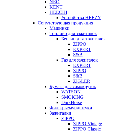
NEO
KENT
HEECHI
Устройства HEEZY
Сопутствующая продукция
Машинки
Топливо для зажигалок
Бензин для зажигалок
ZIPPO
EXPERT
S&B
Газ для зажигалок
EXPERT
ZIPPO
S&B
ZIGLER
Бумага для самокруток
WATSON
SMOKING
DarkHorse
Фильтры/мундштуки
Зажигалки
ZIPPO
ZIPPO Vintage
ZIPPO Classic