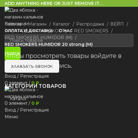
ADD ANYTHING HERE OR JUST REMOVE IT…
Категории
Главная
Магазин
Каталог
Распродажа
ВЕЙП
ОПЛАТА И ДОСТАВКА
РАСПРОДАЖА ЖИДКОСТЬ
О НАС
RED SMOKERS
RED SMOKERS HUMIDOR (М)
RED SMOKERS HUMIDOR 20 strong (М)
ПОИСК
Чтобы просмотреть товары войдите в
свою учетную запись.
ЗАКАЗАТЬ ЗВОНОК
Вход / Регистрация
0
элемент
/
0
₽
КАТЕГОРИИ ТОВАРОВ
Каталог
0
элемент
/
0
₽
Вход / Регистрация
Меню