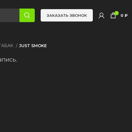
0
0
₽
ЗАКАЗАТЬ ЗВОНОК
ТАБАК
JUST SMOKE
апись.