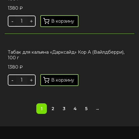
1380
₽
В корзину
Табак для кальяна «Дарксайд» Кор A (Вайлдберри),
100 г
1380
₽
В корзину
1
2
3
4
5
→