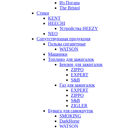
Из Погара
The Bristol
Стики
KENT
HEECHI
Устройства HEEZY
NEO
Сопутствующая продукция
Гильзы сигаретные
WATSON
Машинки
Топливо для зажигалок
Бензин для зажигалок
ZIPPO
EXPERT
S&B
Газ для зажигалок
EXPERT
ZIPPO
S&B
ZIGLER
Бумага для самокруток
SMOKING
DarkHorse
WATSON