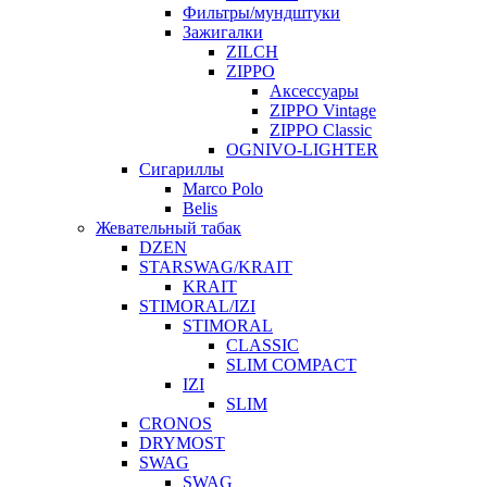
Фильтры/мундштуки
Зажигалки
ZILCH
ZIPPO
Аксессуары
ZIPPO Vintage
ZIPPO Classic
OGNIVO-LIGHTER
Сигариллы
Marco Polo
Belis
Жевательный табак
DZEN
STARSWAG/KRAIT
KRAIT
STIMORAL/IZI
STIMORAL
CLASSIC
SLIM COMPACT
IZI
SLIM
CRONOS
DRYMOST
SWAG
SWAG