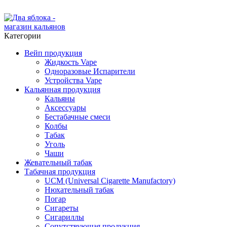
ADD ANYTHING HERE OR JUST REMOVE IT…
Категории
Вейп продукция
Жидкость Vape
Одноразовые Испарители
Устройства Vape
Кальянная продукция
Кальяны
Аксессуары
Бестабачные смеси
Колбы
Табак
Уголь
Чаши
Жевательный табак
Табачная продукция
UCM (Universal Cigarette Manufactory)
Нюхательный табак
Погар
Сигареты
Сигариллы
Сопутствующая продукция