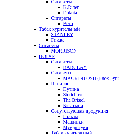
Сигариты
K.Ritter
Dakota
Сигареты
Вега
Табак курительный
STANLEY
Frigate
Сигареты
MORRISON
ПОГАР
Сигариты
BARCLAY
Сигареты
MACKINTOSH (Блок 5уп)
Папиросы
Путина
Stolichnye
The Bristol
Богатыри
Сопутствующая продукция
Гильзы
Машинки
Мундштуки
Табак курительный