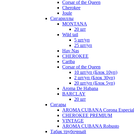
Corsar of the Queen
Cherokee
Joule
Сигариллы
MONTANA
20 шт
Wild tail
5 шт/уп
25 шт/уп
Hav Nas
CHEROKEE
Cariba
Corsar of the Queen
10 шт/уп (Блок 10уп)
2 шт/уп (Блок 30уп)
20 шт/уп (Блок 5уп)
Aroma De Habana
BARCLAY
20 шт
Сигары
AROMA CUBANA Corona Especia
CHEROKEE PREMIUM
VINTAGE
AROMA CUBANA Robusto
Табак трубочный