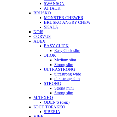
SWANSON
ATTACK
BRUSKO
MONSTER CHEWER
BRUSKO ANGRY CHEW
SKALA
NOIS
CORVUS
ADEX
EASY CLICK
Easy Click slim
ЭПОК
Medium slim
Strong slim
ULTRASTRONG
ultrastrong wide
ultrastrong slim
STRONG
Strong mini
Strong slim
М-ТЕХНО
ODEN'S (бмк)
БЭСТ ТОБАККО
SIBERIA
VIBE