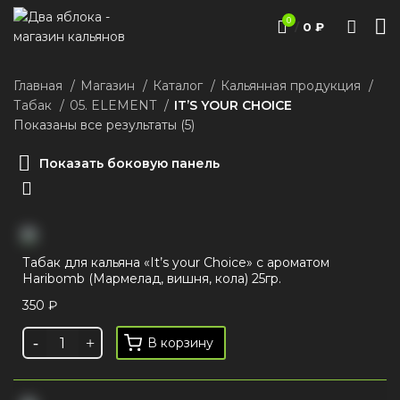
0
/
0
₽
Главная
Магазин
Каталог
Кальянная продукция
Табак
05. ELEMENT
IT’S YOUR CHOICE
Показаны все результаты (5)
Показать боковую панель
Табак для кальяна «It’s your Choice» с ароматом
Haribomb (Мармелад, вишня, кола) 25гр.
350
₽
В корзину