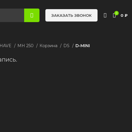
0
0
₽
ЗАКАЗАТЬ ЗВОНОК
 HAVE
MH 250
Корзина
DS
D-MINI
апись.