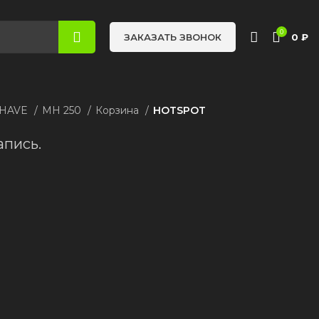
0
0
₽
ЗАКАЗАТЬ ЗВОНОК
 HAVE
MH 250
Корзина
HOTSPOT
апись.