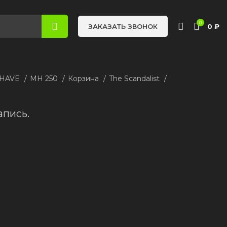
0
0
₽
ЗАКАЗАТЬ ЗВОНОК
 HAVE
MH 250
Корзина
The Scandalist
апись.