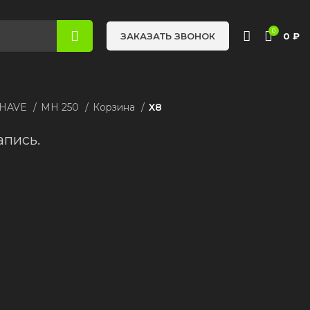
0
0
₽
ЗАКАЗАТЬ ЗВОНОК
 HAVE
MH 250
Корзина
X8
апись.