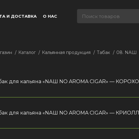
ТА И ДОСТАВКА
О НАС
газин
Каталог
Кальянная продукция
Табак
08. NAШ
бак для кальяна «NАШ NO AROMA CIGAR» — КОРОХО,
бак для кальяна «NАШ NO AROMA CIGAR» — КРИОЛЛО