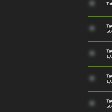
Та
Та
30
Та
ДО
Та
ДО
Та
30