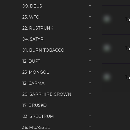
09. DEUS
23. WTO
Та
22. RUSTPUNK
04. SATYR
Та
01. BURN TOBACCO
12. DUFT
25. MONGOL
Та
12. САРМА
20. SAPPHIRE CROWN
17. BRUSKO
03. SPECTRUM
36. MUASSEL