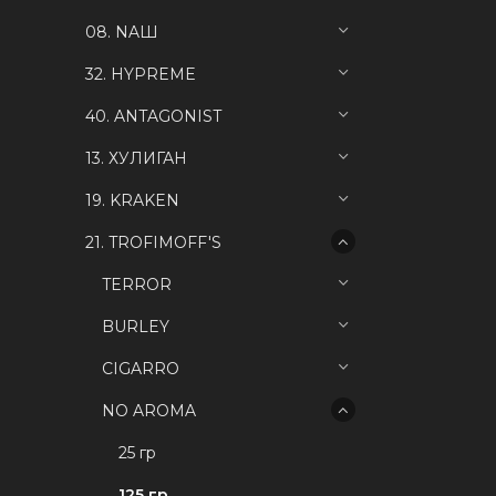
08. NAШ
32. HYPREME
40. ANTAGONIST
13. ХУЛИГАН
19. KRAKEN
21. TROFIMOFF'S
TERROR
BURLEY
CIGARRO
NO AROMA
25 гр
125 гр