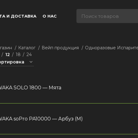
ТА И ДОСТАВКА
О НАС
газин
Каталог
Вейп продукция
Одноразовые Испарит
12
18
24
AKA SOLO 1800 — Мята
AKA soPro PA10000 — Арбуз (М)