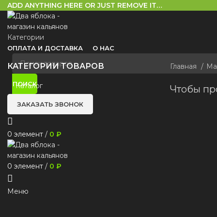
ADD ANYTHING HERE OR JUST REMOVE IT…
Категории
ОПЛАТА И ДОСТАВКА
О НАС
КАТЕГОРИИ ТОВАРОВ
Главная
Ма
ПОИСК
Каталог
Чтобы пр
ЗАКАЗАТЬ ЗВОНОК
0
элемент
/
0
₽
0
элемент
/
0
₽
Меню