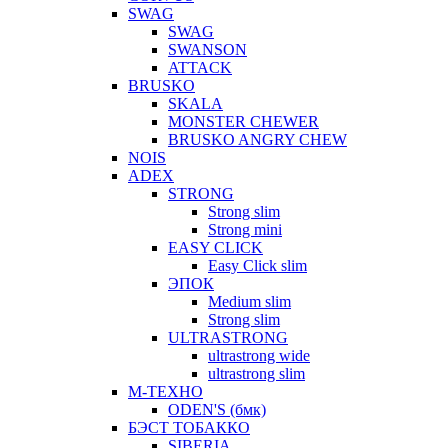
SWAG
SWAG
SWANSON
ATTACK
BRUSKO
SKALA
MONSTER CHEWER
BRUSKO ANGRY CHEW
NOIS
ADEX
STRONG
Strong slim
Strong mini
EASY CLICK
Easy Click slim
ЭПОК
Medium slim
Strong slim
ULTRASTRONG
ultrastrong wide
ultrastrong slim
М-ТЕХНО
ODEN'S (бмк)
БЭСТ ТОБАККО
SIBERIA