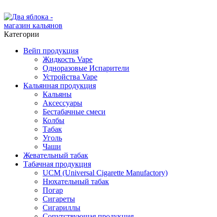
ADD ANYTHING HERE OR JUST REMOVE IT…
Категории
Вейп продукция
Жидкость Vape
Одноразовые Испарители
Устройства Vape
Кальянная продукция
Кальяны
Аксессуары
Бестабачные смеси
Колбы
Табак
Уголь
Чаши
Жевательный табак
Табачная продукция
UCM (Universal Cigarette Manufactory)
Нюхательный табак
Погар
Сигареты
Сигариллы
Сопутствующая продукция