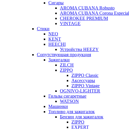
Сигары
AROMA CUBANA Robusto
AROMA CUBANA Corona Especia
CHEROKEE PREMIUM
VINTAGE
Стики
NEO
KENT
HEECHI
Устройства HEEZY
Сопутствующая продукция
Зажигалки
ZILCH
ZIPPO
ZIPPO Classic
Аксессуары
ZIPPO Vintage
OGNIVO-LIGHTER
Гильзы сигаретные
WATSON
Машинки
Топливо для зажигалок
Бензин для зажигалок
ZIPPO
EXPERT