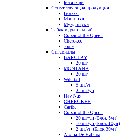
Богатыри
Сопутствующая продукция
Гильзы
Машинки
Мундштуки
Табак курительный
Corsar of the Queen
Cherokee
Joule
Сигариллы
BARCLAY
20 шт
MONTANA
20 шт
Wild tail
5 шт/уп
25 шт/уп
Hav Nas
CHEROKEE
Cariba
Corsar of the Queen
20 шт/уп (Блок 5уп)
10 шт/уп (Блок 10уп)
2 шт/уп (Блок 30уп)
Aroma De Habana