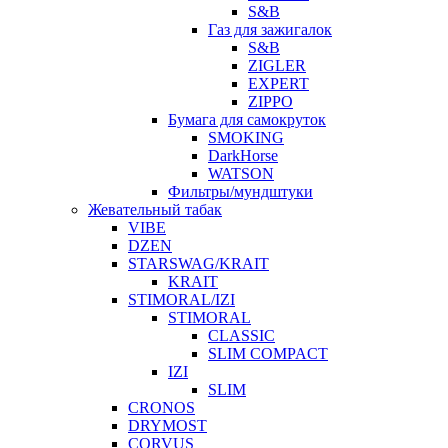
S&B
Газ для зажигалок
S&B
ZIGLER
EXPERT
ZIPPO
Бумага для самокруток
SMOKING
DarkHorse
WATSON
Фильтры/мундштуки
Жевательный табак
VIBE
DZEN
STARSWAG/KRAIT
KRAIT
STIMORAL/IZI
STIMORAL
CLASSIC
SLIM COMPACT
IZI
SLIM
CRONOS
DRYMOST
CORVUS