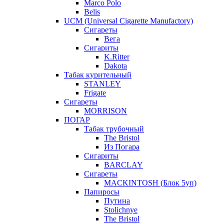
Marco Polo
Belis
UCM (Universal Cigarette Manufactory)
Сигареты
Вега
Сигариты
K.Ritter
Dakota
Табак курительный
STANLEY
Frigate
Сигареты
MORRISON
ПОГАР
Табак трубочный
The Bristol
Из Погара
Сигариты
BARCLAY
Сигареты
MACKINTOSH (Блок 5уп)
Папиросы
Путина
Stolichnye
The Bristol