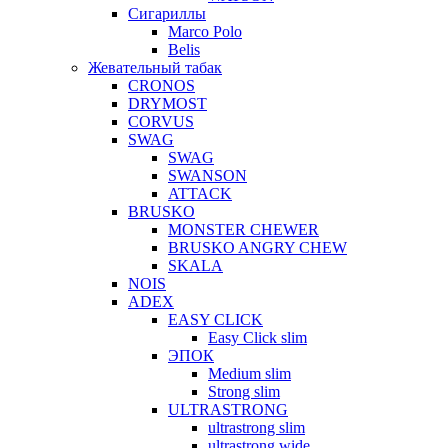
Сигариллы
Marco Polo
Belis
Жевательный табак
CRONOS
DRYMOST
CORVUS
SWAG
SWAG
SWANSON
ATTACK
BRUSKO
MONSTER CHEWER
BRUSKO ANGRY CHEW
SKALA
NOIS
ADEX
EASY CLICK
Easy Click slim
ЭПОК
Medium slim
Strong slim
ULTRASTRONG
ultrastrong slim
ultrastrong wide