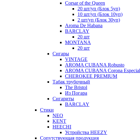
Corsar of the Queen
20 шт/уп (Блок 5уп)
10 шт/уп (Блок 10уп)
2 шт/уп (Блок 30уп)
Aroma De Habana
BARCLAY
20 шт
MONTANA
20 шт
Сигары
VINTAGE
AROMA CUBANA Robusto
AROMA CUBANA Corona Especia
CHEROKEE PREMIUM
Табак трубочный
The Bristol
Из Погара
Сигариты
BARCLAY
Стики
NEO
KENT
HEECHI
Устройства HEEZY
Сопутствующая продукция