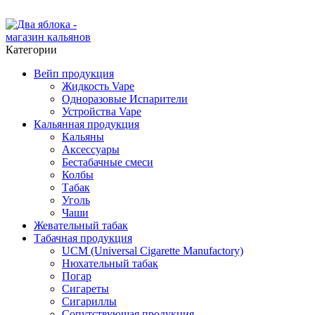
ADD ANYTHING HERE OR JUST REMOVE IT…
Категории
Вейп продукция
Жидкость Vape
Одноразовые Испарители
Устройства Vape
Кальянная продукция
Кальяны
Аксессуары
Бестабачные смеси
Колбы
Табак
Уголь
Чаши
Жевательный табак
Табачная продукция
UCM (Universal Cigarette Manufactory)
Нюхательный табак
Погар
Сигареты
Сигариллы
Сопутствующая продукция