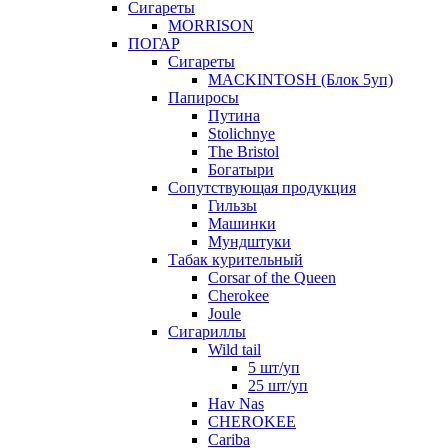
Сигареты
MORRISON
ПОГАР
Сигареты
MACKINTOSH (Блок 5уп)
Папиросы
Путина
Stolichnye
The Bristol
Богатыри
Сопутствующая продукция
Гильзы
Машинки
Мундштуки
Табак курительный
Corsar of the Queen
Cherokee
Joule
Сигариллы
Wild tail
5 шт/уп
25 шт/уп
Hav Nas
CHEROKEE
Cariba