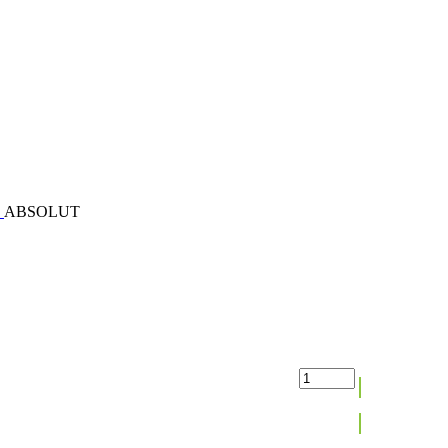
D
ABSOLUT
Max:
10
Lemonade (classic lemon lemonade)
В корзину
790
₽
Min:
1
Step:
1