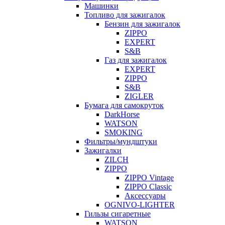
Машинки
Топливо для зажигалок
Бензин для зажигалок
ZIPPO
EXPERT
S&B
Газ для зажигалок
EXPERT
ZIPPO
S&B
ZIGLER
Бумага для самокруток
DarkHorse
WATSON
SMOKING
Фильтры/мундштуки
Зажигалки
ZILCH
ZIPPO
ZIPPO Vintage
ZIPPO Classic
Аксессуары
OGNIVO-LIGHTER
Гильзы сигаретные
WATSON