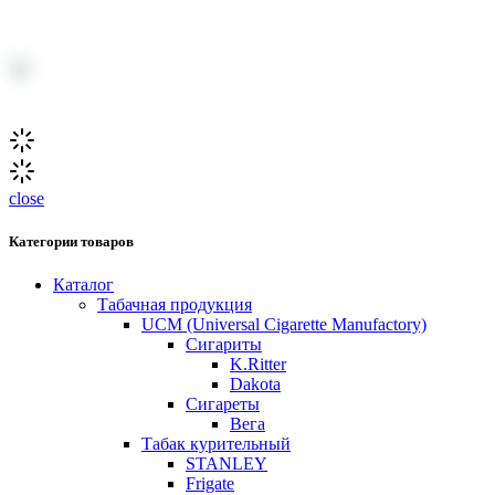
Жидкость HQD ABSOLUT ICE LINE — Чистый
close
Категории товаров
Каталог
Табачная продукция
UCM (Universal Cigarette Manufactory)
Сигариты
K.Ritter
Dakota
Сигареты
Вега
Табак курительный
STANLEY
Frigate