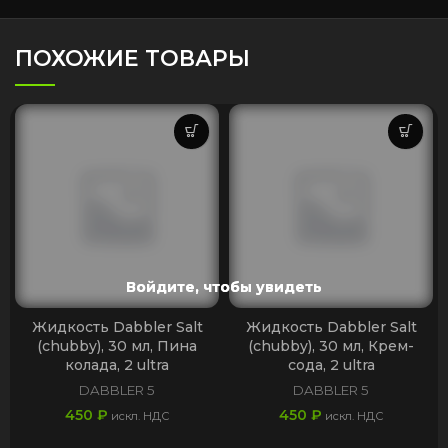
ПОХОЖИЕ ТОВАРЫ
Войдите, чтобы увидеть
Войдите, чтобы увидеть
Войдите, чтобы увидеть
Жидкость Dabbler Salt
Жидкость Dabbler Salt
(chubby), 30 мл, Пина
(chubby), 30 мл, Крем-
колада, 2 ultra
сода, 2 ultra
DABBLER 5
DABBLER 5
450
₽
450
₽
искл. НДС
искл. НДС