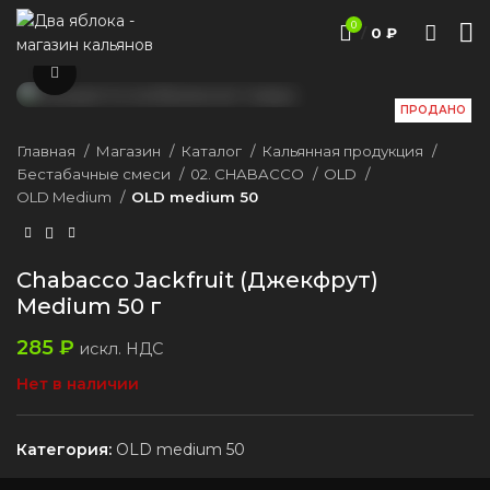
0
/
0
₽
Нажмите, чтобы увеличить
ПРОДАНО
Главная
Магазин
Каталог
Кальянная продукция
Бестабачные смеси
02. CHABACCO
OLD
OLD Medium
OLD medium 50
Chabacco Jackfruit (Джекфрут)
Medium 50 г
285
₽
искл. НДС
Нет в наличии
Категория:
OLD medium 50