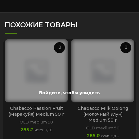
ПОХОЖИЕ ТОВАРЫ
Войдите, чтобы увидеть
Войдите, чтобы увидеть
Войдите, чтобы увидеть
Chabacco Passion Fruit
Chabacco Milk Oolong
(Маракуйя) Medium 50 г
(Молочный Улун)
Medium 50 г
OLD medium 50
OLD medium 50
285
₽
искл. НДС
285
₽
искл. НДС