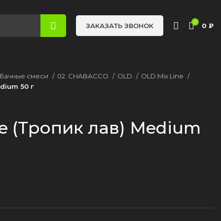
0
0
₽
ЗАКАЗАТЬ ЗВОНОК
бачные смеси
02. CHABACCO
OLD
OLD Mix Line
dium 50 г
ve (Тропик лав) Medium