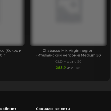
co (Кокос и
Chabacco Mix Virgin negroni
0 г
(Итальянский негрони) Medium 50
OLD Mix Line 50
285
₽
искл. НДС
 кабинет
Социальные сети