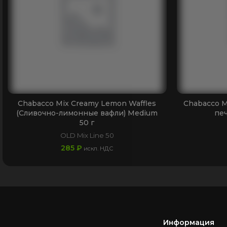
Chabacco Mix Creamy Lemon Waffles
Chabacco M
(Сливочно-лимонные вафли) Medium
печ
50 г
OLD Mix Line 50
285
₽
искл. НДС
Информация