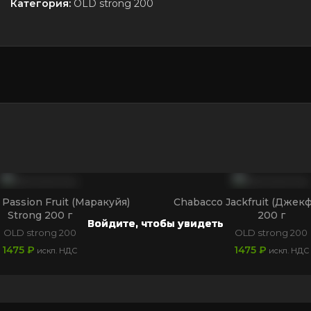
Категория:
OLD strong 200
Passion Fruit (Маракуйя)
Chabacco Jackfruit (Джекф
Strong 200 г
200 г
Войдите, чтобы увидеть
Войдите, чтобы увидеть
Войдите, чтобы увидеть
Войдите, чтобы увидеть
OLD strong 200
OLD strong 200
1475
₽
1475
₽
искл. НДС
искл. НДС