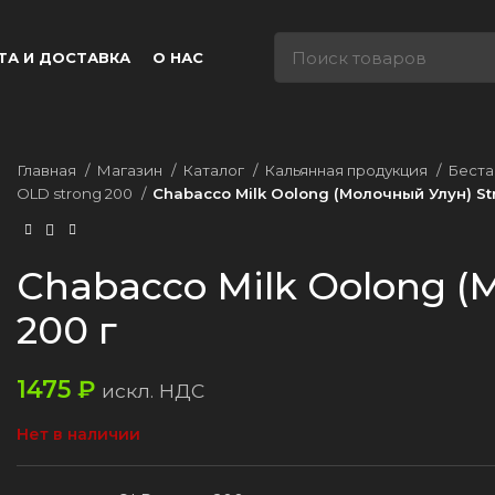
ТА И ДОСТАВКА
О НАС
Главная
Магазин
Каталог
Кальянная продукция
Беста
OLD strong 200
Chabacco Milk Oolong (Молочный Улун) St
Chabacco Milk Oolong (
200 г
1475
₽
искл. НДС
Нет в наличии