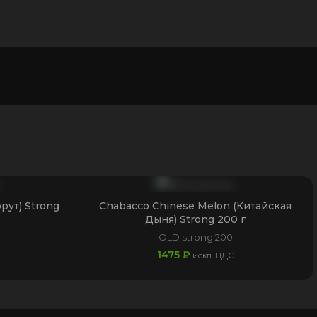
рут) Strong
Chabacco Chinese Melon (Китайская
Дыня) Strong 200 г
OLD strong 200
1475
₽
искл. НДС