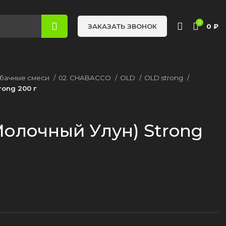
0
0
₽
ЗАКАЗАТЬ ЗВОНОК
бачные смеси
02. CHABACCO
OLD
OLD strong
rong 200 г
Молочный Улун) Strong