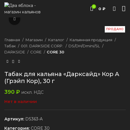
0
/
0
₽
Нажмите, чтобы увеличить
ПРОДАНО
Главная
Магазин
Каталог
Кальянная продукция
Табак
001. DARKSIDE CORP.
DS/DH/Dmini/SL
DARKSIDE
CORE
CORE 30
Табак для кальяна «Дарксайд» Кор A
(Грэйп Кор), 30 г
390
₽
искл. НДС
Нет в наличии
Артикул:
DS363-A
Категория:
CORE 30