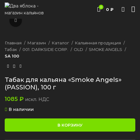
0
/
0
₽
Нажмите, чтобы увеличить
Главная
Магазин
Каталог
Кальянная продукция
Табак
001. DARKSIDE CORP.
ОLD
SMOKE ANGELS
SA 100
Табак для кальяна «Smoke Angels»
(PASSION), 100 г
1085
₽
искл. НДС
В наличии
В КОРЗИНУ