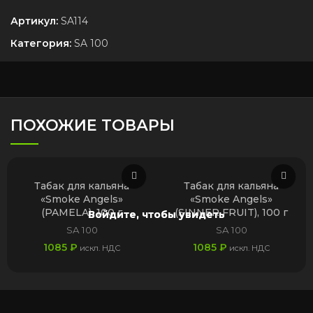
Артикул:
SA114
Категория:
SA 100
ПОХОЖИЕ ТОВАРЫ
Табак для кальяна
Табак для кальяна
«Smoke Angels»
«Smoke Angels»
(PAMELA), 100 г
(SINNER FRUIT), 100 г
Войдите, чтобы увидеть
Войдите, чтобы увидеть
SA 100
SA 100
1085
₽
1085
₽
искл. НДС
искл. НДС