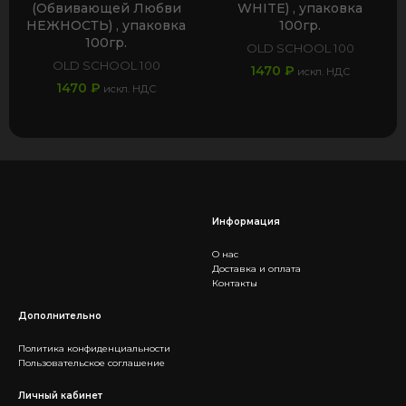
(Обвивающей Любви
WHITE) , упаковка
НЕЖНОСТЬ) , упаковка
100гр.
100гр.
OLD SCHOOL 100
OLD SCHOOL 100
1470
₽
искл. НДС
1470
₽
искл. НДС
Информация
О нас
Доставка и оплата
Контакты
Дополнительно
Политика конфиденциальности
Пользовательское соглашение
Личный кабинет