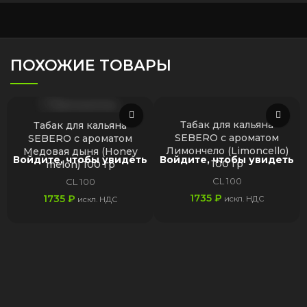
ПОХОЖИЕ ТОВАРЫ
Табак для кальяна
Табак для кальяна
SEBERO с ароматом
SEBERO с ароматом
Лимончело (Limoncello)
Медовая дыня (Honey
Войдите, чтобы увидеть
Войдите, чтобы увидеть
100 гр
melon) 100 гр
CL 100
CL 100
1735
₽
1735
₽
искл. НДС
искл. НДС