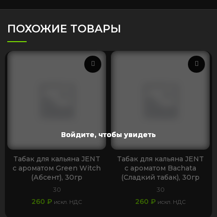
ПОХОЖИЕ ТОВАРЫ
Войдите, чтобы увидеть
Войдите, чтобы увидеть
Войдите, чтобы увидеть
Войдите, чтобы увидеть
Войдите, чтобы увидеть
Войдите, чтобы увидеть
Войдите, чтобы увидеть
Табак для кальяна JENT
Табак для кальяна JENT
с ароматом Green Witch
с ароматом Bachata
(Абсент), 30гр
(Сладкий табак), 30гр
30
30
260
₽
260
₽
искл. НДС
искл. НДС