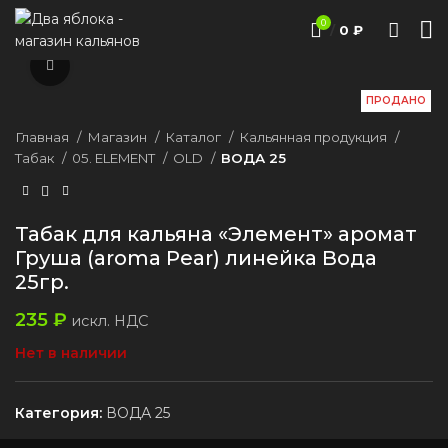
0
/
0
₽
Нажмите, чтобы увеличить
ПРОДАНО
Главная
Магазин
Каталог
Кальянная продукция
Табак
05. ELEMENT
ОLD
ВОДА 25
Табак для кальяна «Элемент» аромат
Груша (aroma Рear) линейка Вода
25гр.
235
₽
искл. НДС
Нет в наличии
Категория:
ВОДА 25