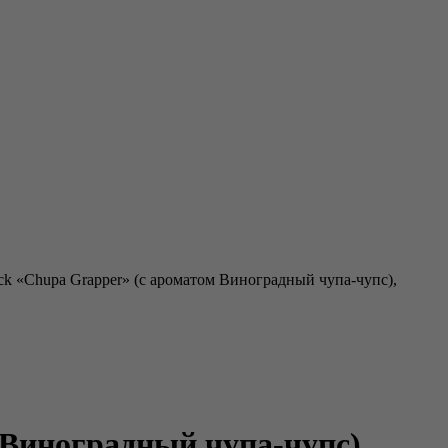
ack «Chupa Grapper» (с ароматом Виноградный чупа-чупс),
 Виноградный чупа-чупс),