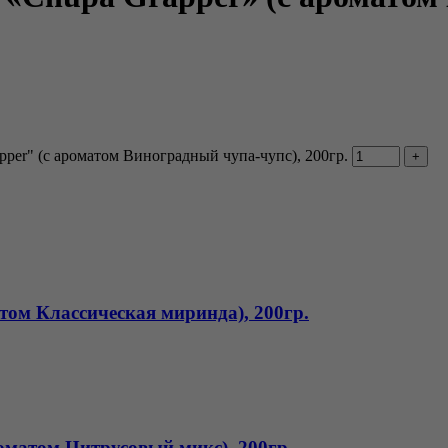
pper" (с ароматом Виноградный чупа-чупс), 200гр.
атом Классическая миринда), 200гр.
оматом Цитрусовый микс), 200гр.