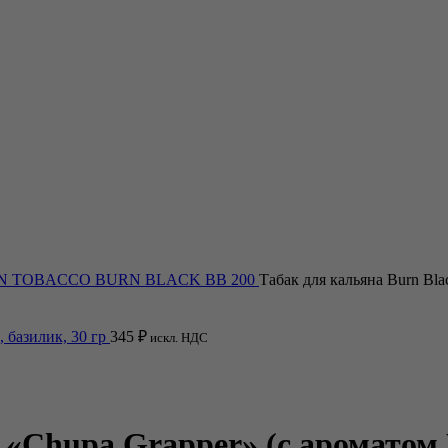
RN TOBACCO
BURN BLACK
BB 200
Табак для кальяна Burn Bl
, базилик, 30 гр
345
₽
искл. НДС
 «Chupa Grapper» (с ароматом