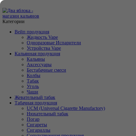
ADD ANYTHING HERE OR JUST REMOVE IT…
Категории
Вейп продукция
Жидкость Vape
Одноразовые Испарители
Устройства Vape
Кальянная продукция
Кальяны
Аксессуары
Бестабачные смеси
Колбы
Табак
Уголь
Чаши
Жевательный табак
Табачная продукция
UCM (Universal Cigarette Manufactory)
Нюхательный табак
Погар
Сигареты
Сигариллы
Сопутствующая продукция