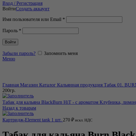
Вход / Регистрация
Войти
Создать аккаунт
Имя пользователя или Email
*
Пароль
*
Войти
Забыли пароль?
Запомнить меня
Меню
Нажмите, чтобы увеличить
Главная
Магазин
Каталог
Кальянная продукция
Табак
01. BU
200гр.
Табак для кальяна BlackBurn HiT - с ароматом Клубника, лимон
Назад к товарам
Картридж-Element tank 1 шт.
270
₽
искл. НДС
Табак для кальяна Burn Black