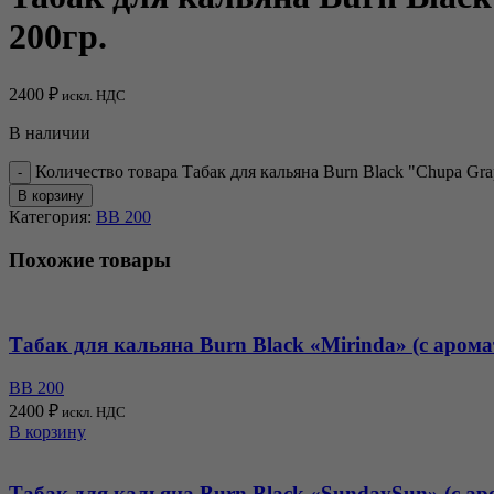
200гр.
2400
₽
искл. НДС
В наличии
Количество товара Табак для кальяна Burn Black "Chupa Gra
В корзину
Категория:
BB 200
Похожие товары
Табак для кальяна Burn Black «Mirinda» (с аром
BB 200
2400
₽
искл. НДС
В корзину
Табак для кальяна Burn Black «SundaySun» (с ар