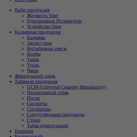
Вейп продукция
Жидкость Vape
Одноразовые Испарители
Устройства Vape
Кальянная продукция
Кальяны
Аксессуары
Бестабачные смеси
Колбы
Табак
Уголь
Чаши
Жевательный табак
Табачная продукция
UCM (Universal Cigarette Manufactory)
Нюхательный табак
Погар
Сигареты
Сигариллы
Сопутствующая продукция
Стики
Табак курительный
Напитки
Распродажа
%