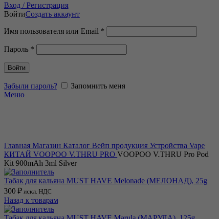
Вход / Регистрация
Войти
Создать аккаунт
Имя пользователя или Email
*
Пароль
*
Войти
Забыли пароль?
Запомнить меня
Меню
Продано
Нажмите, чтобы увеличить
Главная
Магазин
Каталог
Вейп продукция
Устройства Vape
КИТАЙ
VOOPOO
V.THRU PRO
VOOPOO V.THRU Pro Pod
Kit 900mAh 3ml Silver
Табак для кальяна MUST HAVE Melonade (МЕЛОНАД), 25g
300
₽
искл. НДС
Назад к товарам
Табак для кальяна MUST HAVE Marula (МАРУЛА), 125g