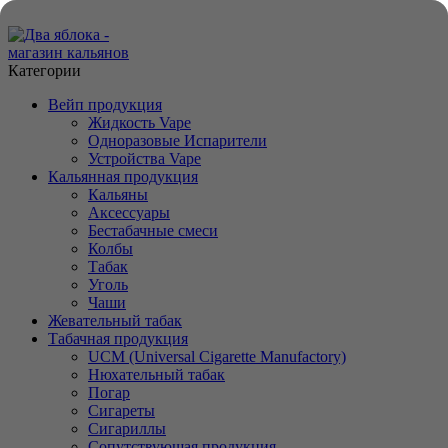
ADD ANYTHING HERE OR JUST REMOVE IT…
Категории
Вейп продукция
Жидкость Vape
Одноразовые Испарители
Устройства Vape
Кальянная продукция
Кальяны
Аксессуары
Бестабачные смеси
Колбы
Табак
Уголь
Чаши
Жевательный табак
Табачная продукция
UCM (Universal Cigarette Manufactory)
Нюхательный табак
Погар
Сигареты
Сигариллы
Сопутствующая продукция