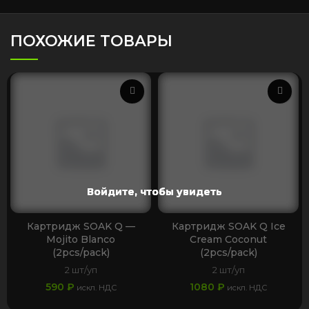
ПОХОЖИЕ ТОВАРЫ
Войдите, чтобы увидеть
Войдите, чтобы увидеть
Войдите, чтобы увидеть
Войдите, чтобы увидеть
Войдите, чтобы увидеть
Войдите, чтобы увидеть
Войдите, чтобы увидеть
Картридж SOAK Q —
Картридж SOAK Q Ice
Mojito Blanco
Cream Coconut
(2pcs/pack)
(2pcs/pack)
2 шт/уп
2 шт/уп
590
₽
1080
₽
искл. НДС
искл. НДС