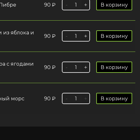
 Либре
90
₽
В корзину
и из яблока и
90
₽
В корзину
оа с ягодами
90
₽
В корзину
дный морс
90
₽
В корзину