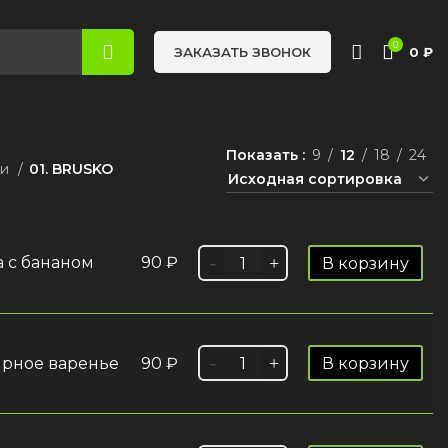
0
0
₽
ЗАКАЗАТЬ ЗВОНОК
Показать
9
12
18
24
си
01. BRUSKO
а с бананом
90
₽
В корзину
ирное варенье
90
₽
В корзину